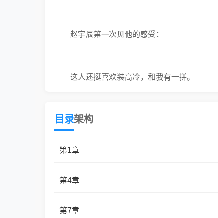
赵宇辰第一次见他的感受：
这人还挺喜欢装高冷，和我有一拼。
目录
架构
第二次感受：
第1章
好可怜。
第4章
第三次感受：
第7章