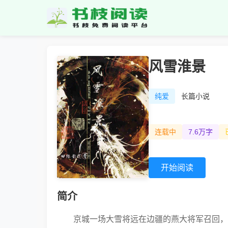
风雪淮景
纯爱
长篇小说
连载中
7.6万字
开始阅读
简介
京城一场大雪将远在边疆的燕大将军召回，