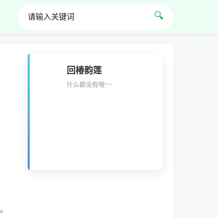
🔍
回椿韵莲
什么都没有哦~~
。