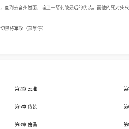
，直到去音州碰面，暗卫一箭刺破最后的伪装。而他的死对头只
白切黑将军攻（燕景停）
路
第2章 云淮
第
第5章 伪装
第
第8章 傀儡
第