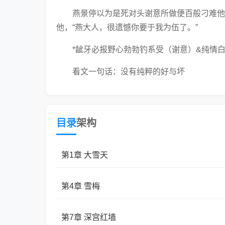
燕景停以为是死对头谢意所做便百般刁难他
他，“燕大人，很遗憾你要于我为伍了。”
*龇牙必报野心勃勃钓系受（谢意）&纯情
看文一句话：没有纯粹的好与坏
前期对抗路，中期兵分两路，后期你我同一
目录
架构
第1章 大雪天
第4章 雪梅
第7章 深宫红墙