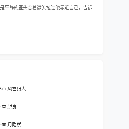
是平静的歪头含着微笑拉过他靠近自己，告诉
3章 风雪归人
6章 脱身
9章 月隐楼