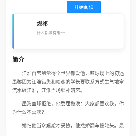
开始阅读
燃祁
什么都没有哦~~
简介
江淮自恋到觉得全世界都爱他，篮球场上的初遇
墨黎因为江淮错失和暗恋的学长要联系方式生气地拿
汽水砸江淮，江淮当场脑补暗恋。
墨黎直球拒绝，他委屈撒泼：大家都喜欢我，你
为什么不喜欢?
她怕他当众尴尬才妥协，他撒娇翻车撞她头。最
后他依旧自恋：全世界都喜欢我，但我只喜欢你。