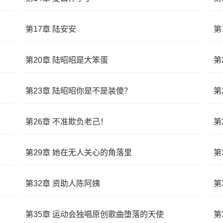
第17章 陆安安
第
第20章 陆昭昭是大笨蛋
第
第23章 陆昭昭你是不是装傻？
第
第26章 不准欺负老己！
第
第29章 她在无人关心的角落里
第
第32章 资助人陈阿姨
第
第35章 运动会独唱原创歌曲堕落的天使
第