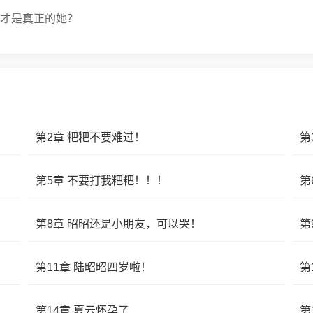
才是真正的她？
第2章 粑粑不要难过！
第
第5章 不要打我粑粑！！！
第
第8章 昭昭还是小朋友，可以哭！
第
第11章 陆昭昭四岁啦！
第
第14章 夏云怀孕了
第