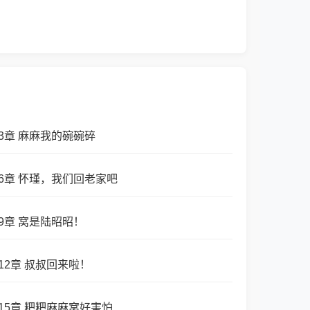
3章 麻麻我的碗碗碎
6章 怀瑾，我们回老家吧
9章 窝是陆昭昭！
12章 叔叔回来啦！
15章 粑粑麻麻窝好害怕