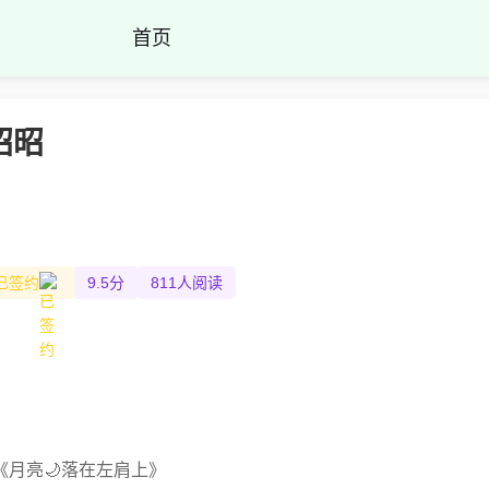
首页
昭昭
已签约
9.5分
811人阅读
《月亮🌙落在左肩上》