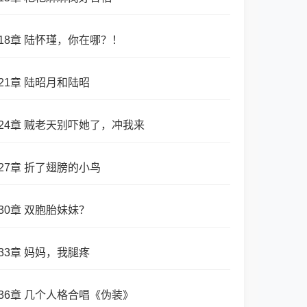
18章 陆怀瑾，你在哪？！
21章 陆昭月和陆昭
24章 贼老天别吓她了，冲我来
27章 折了翅膀的小鸟
30章 双胞胎妹妹？
33章 妈妈，我腿疼
36章 几个人格合唱《伪装》