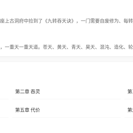
座上古洞府中捡到了《九转吞天诀》，一门需要自废修为、每转
，一重天一重天道。苍天、黄天、青天、昊天、混沌、造化、轮
来过。
第二章 吞灵
第
的盟主。身边聚拢了剑无痕、苏玲珑、铁狼等一群生死与共的伙
第五章 代价
第