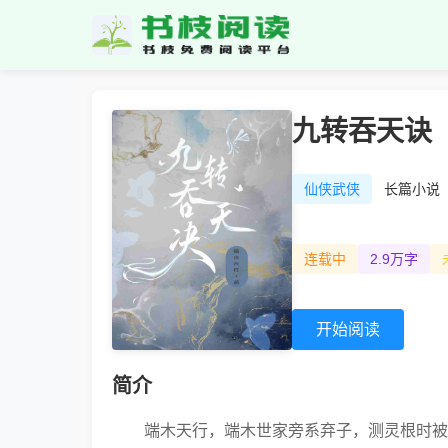
九转吞天诀
仙侠武侠
长篇小说
连载中
2.9万字
开始阅读
简介
端木天行，端木世家旁系弃子，测灵根时被