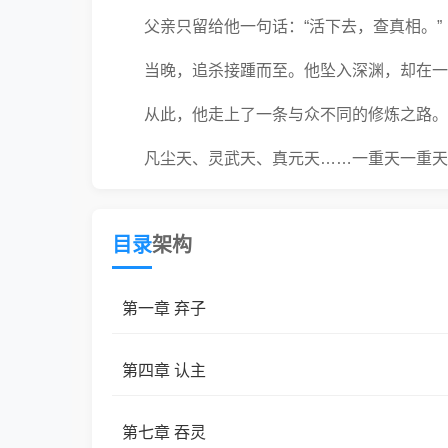
父亲只留给他一句话：“活下去，查真相。”
当晚，追杀接踵而至。他坠入深渊，却在一
从此，他走上了一条与众不同的修炼之路。
凡尘天、灵武天、真元天……一重天一重天
被他吞噬。
代价是每一次突破后修为归零，从凡人重新
目录
架构
但他从不怕从头再来。
第一章 弃子
“天行健，君子以自强不息。”
他从一个被家族抛弃的少年，成长为吞天盟
第四章 认主
天的女子。
第七章 吞灵
有人问他：吞了九重天，你想当天道？