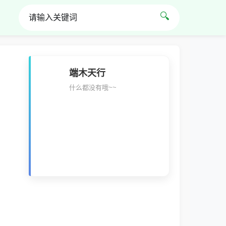
🔍
端木天行
什么都没有哦~~