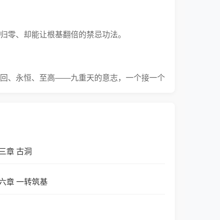
归零、却能让根基翻倍的禁忌功法。
回、永恒、至高——九重天的意志，一个接一个
三章 古洞
伴，也遇见了姜月瑶，那个陪他从凡尘走到至高
六章 一转筑基