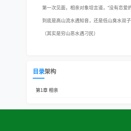
第一次见面，相亲对象坦言道，“没有恋爱的
到底是高山流水遇知音，还是低山臭水双子
（其实是穷山恶水遇刁民）
白发冷脸不想恋爱攻&长发阳光榆木脑袋受
目录
架构
一个开窍了但不说话，一个会说话但不开窍
第1章 相亲
/排雷/
1.有点狗血，有失忆梗