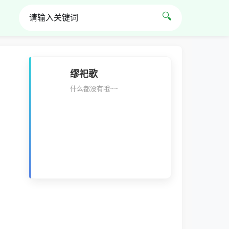
🔍
缪祀歌
什么都没有哦~~