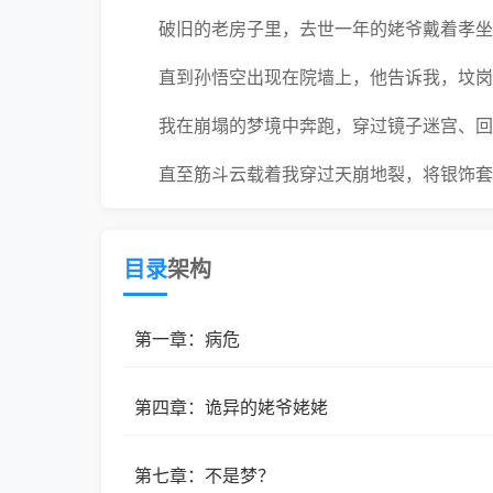
破旧的老房子里，去世一年的姥爷戴着孝坐
直到孙悟空出现在院墙上，他告诉我，坟岗
我在崩塌的梦境中奔跑，穿过镜子迷宫、回
直至筋斗云载着我穿过天崩地裂，将银饰套
这是一场关于告别的梦，那些我们以为再也
目录
架构
或许你儿时崇拜过得角色是真实存在的，比
第一章：病危
第四章：诡异的姥爷姥姥
第七章：不是梦？