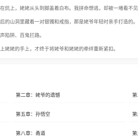
在炕上，姥姥从头到脚盖着白布。我拼命想逃，却被一堵看不见
后的山洞里藏着一对银镯和戒指，那是姥爷年轻时亲手打造的。
声陷阱、百鬼拦路。
上姥姥的手上，才终于将姥爷和姥姥的牵绊重新紧扣。
见不到的人，其实一直在某个地方，替我们挡着全世界的风雨。
如……齐天大圣！
第二章：姥爷的遗憾
第
第五章：孙悟空
第
第八章：甬道
第