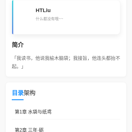
HTLiu
什么都没有哦~~
简介
「我读书，他说我榆木脑袋；我接旨，他连头都抬不
起。」
目录
架构
第1章 水袋与纸鸢
第2章 三年·砺