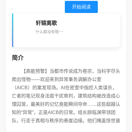
开始阅读
轩辕离歌
什么都没有哦~~
简介
【高能预警】当都市传说成为卷宗，当科学尽头
爬出怪物——欢迎来到异常事务调解办公室
（AICB）的案发现场。AI在密室中指控人类谋杀，
亡者的笔记现身法庭干扰审判，建筑结构被改造成心
理囚笼，最美好的记忆竟能瞬间夺命……这些超越认
知的“异常”，正是AICB的日常。组长顾临渊带领团
队，行走于真相与秩序的悬崖边缘。他们掩盖惊世骇
俗的发现，收容危险诡谲的物证，只为维系现实世界