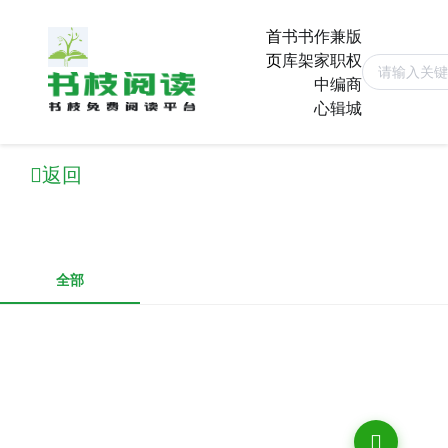
首
书
书
作
兼
版
页
库
架
家
职
权
中
编
商
心
辑
城
返回
全部